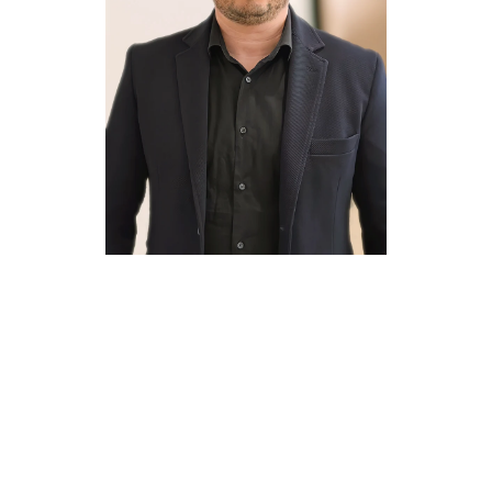
ALEC
CHIZHIK
CDO
&
PARTNER
SEN.
CONSULTANT
DIGITAL
SOLUTIONS
&
TOOLS