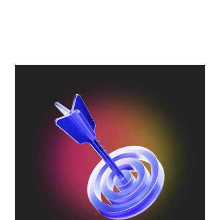
D
-
VOLUMEN