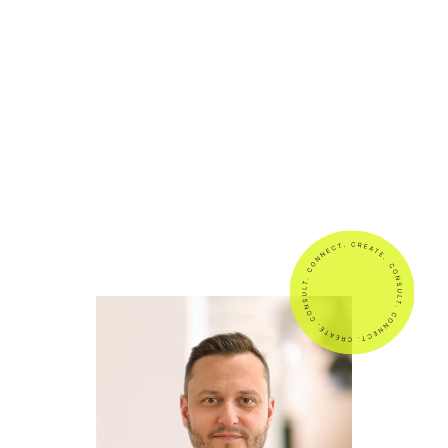
nutzen,
pragmatisch
umsetzen
und
auf
echte
Ergebnisse
setzen
–
ohne
unnötige
Tools
oder
Overengineering.
So
erzielen
Sie
messbare
Erfolge
aus
Ihrer
HubSpot
-
Installation
–
schnell,
effizient
und
nachvollziehbar.“