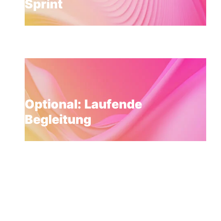
Optional: Laufende
Begleitung
„Unser
Ansatz
funktioniert,
weil
wir
bestehende
Assets
optimal