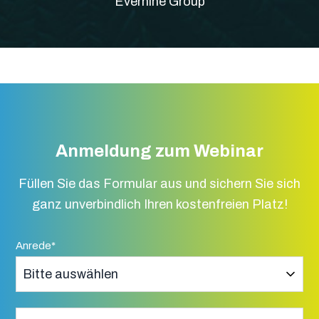
Evernine Group
Anmeldung zum Webinar
Füllen Sie das Formular aus und sichern Sie sich
ganz unverbindlich Ihren kostenfreien Platz!
Anrede
*