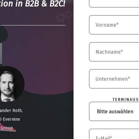
ion in B2B & B2C!
TERMINAUS
ander Roth,
O Evernine
Group