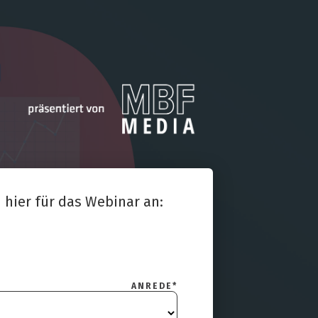
 hier für das Webinar an:
ANREDE
*